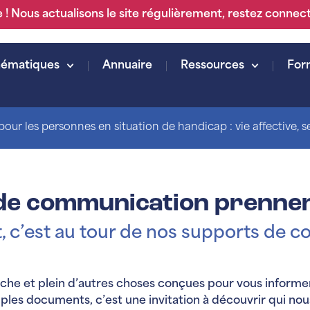
 ! Nous actualisons le site régulièrement, restez connec
hématiques
Annuaire
Ressources
For
our les personnes en situation de handicap : vie affective, sex
de communication prennen
et, c’est au tour de nos supports de 
fiche et plein d’autres choses conçues pour vous inform
mples documents, c’est une invitation à découvrir qui no