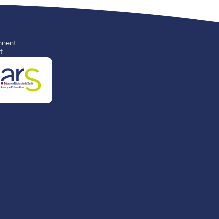
ennent
t