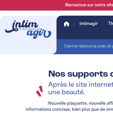
Bienvenue sur notre site
Intimagir
T
Centre ressource avec et p
Nos supports 
Après le site intern
une beauté.
Nouvelle plaquette, nouvelle af
informations concises, bien plus que de si