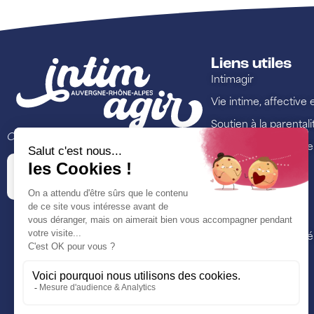
Liens utiles
Intimagir
Vie intime, affective 
Soutien à la parentali
Ce site est porté par
Lutte contre les viol
Annuaire
Ressources
Formations
Nos actualités et é